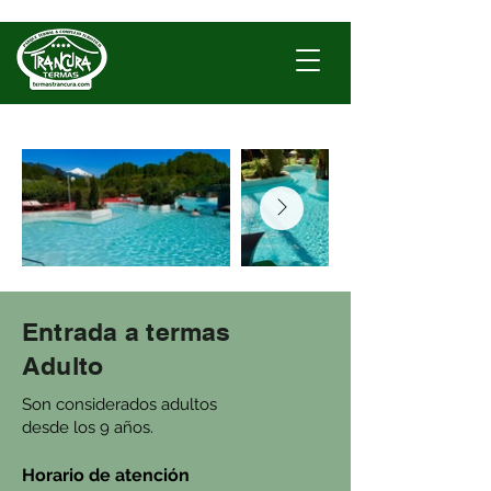
Entrada a termas
Adulto
Son considerados adultos
desde los 9 años.
Horario de atención