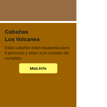
Cabañas
Los Volcanes
Estas cabañas estan equipadas para
6 personas y estan a un costado del
complejo.
Mas info