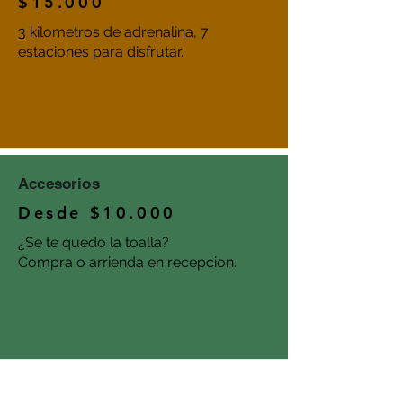
$15.000
3 kilometros de adrenalina, 7
estaciones para disfrutar.
Accesorios
Desde $10.000
¿Se te quedo la toalla?
Compra o arrienda en recepcion.