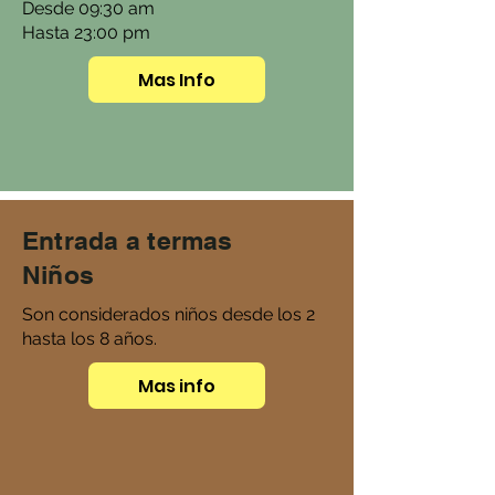
Desde 09:30 am
Hasta 23:00 pm
Mas Info
Entrada a termas
Niños
Son considerados niños desde los 2
hasta los 8 años.
Mas info