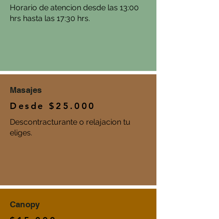
Horario de atencion desde las 13:00
hrs hasta las 17:30 hrs.
Masajes
Desde $25.000
Descontracturante o relajacion tu
eliges.
Canopy