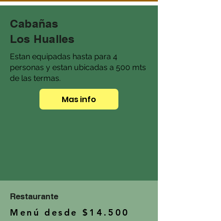
Cabañas
Los Hualles
Estan equipadas hasta para 4
personas y estan ubicadas a 500 mts
de las termas.
Mas info
Restaurante
Menú desde $14.500