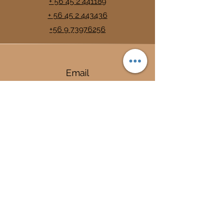
+ 56 45 2 441189
+ 56 45 2 443436
+56 9 73976256
Email
info@trancura.cl
Connect
Termas
Trancura
Complejo Termal