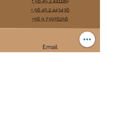
+ 56 45 2 441189
+ 56 45 2 443436
+56 9 73976256
Email
info@trancura.cl
Connect
Termas
Trancura
Complejo Termal