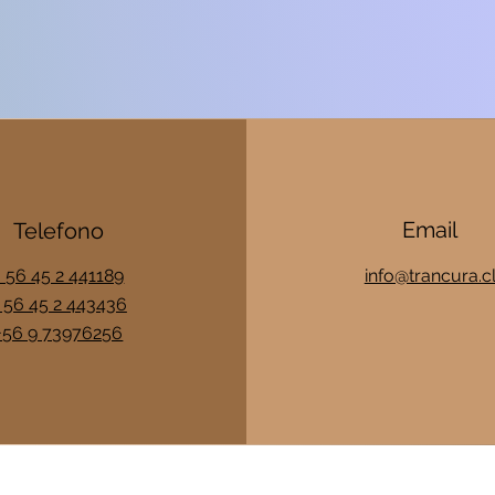
Email
Telefono
+ 56 45 2 441189
info@trancura.c
 56 45 2 443436
+56 9 73976256