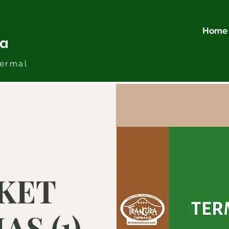
Home
ra
ermal
KET
S (1)