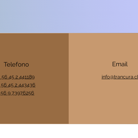
Email
Telefono
+ 56 45 2 441189
info@trancura.c
 56 45 2 443436
+56 9 73976256