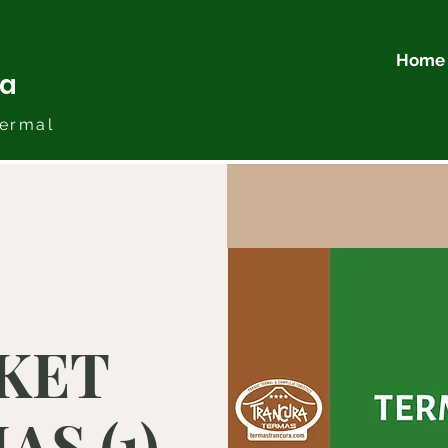
Home
ra
ermal
KET
S (1)