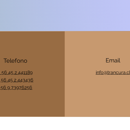
Email
Telefono
+ 56 45 2 441189
info@trancura.c
 56 45 2 443436
+56 9 73976256