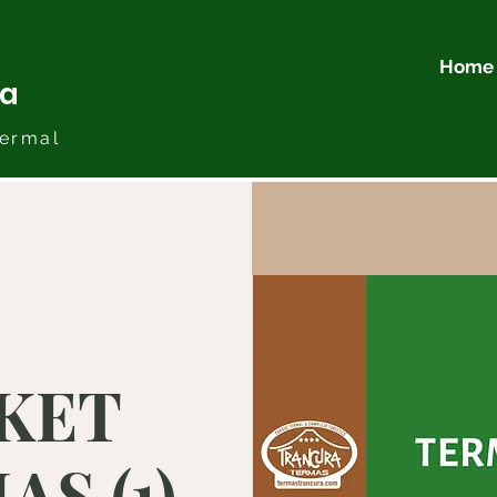
Home
ra
ermal
KET
S (1)