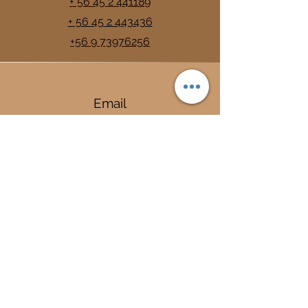
+ 56 45 2 441189
+ 56 45 2 443436
+56 9 73976256
Email
info@trancura.cl
Connect
Termas
Trancura
Complejo Termal