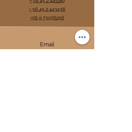
+ 56 45 2 441189
+ 56 45 2 443436
+56 9 73976256
Email
info@trancura.cl
Connect
Termas
Trancura
Complejo Termal