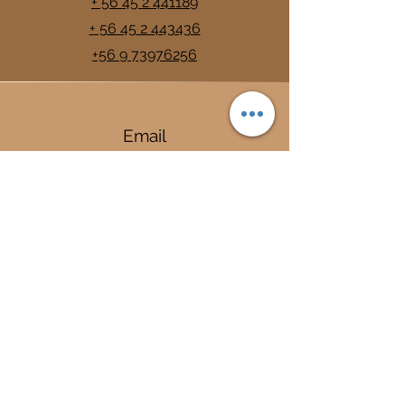
+ 56 45 2 441189
+ 56 45 2 443436
+56 9 73976256
Email
info@trancura.cl
Connect
Termas
Trancura
Complejo Termal