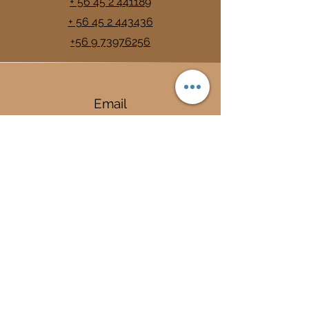
+ 56 45 2 441189
+ 56 45 2 443436
+56 9 73976256
Email
info@trancura.cl
Connect
Termas
Trancura
Complejo Termal