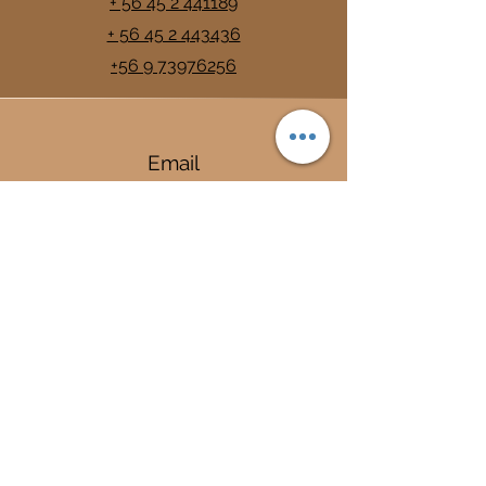
+ 56 45 2 441189
+ 56 45 2 443436
+56 9 73976256
Email
info@trancura.cl
Connect
Termas
Trancura
Complejo Termal