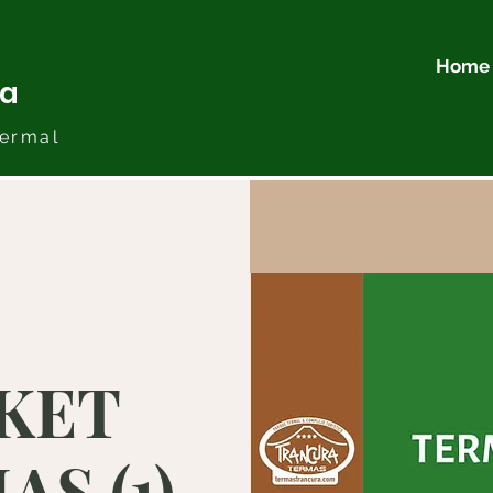
Home
ra
ermal
KET
S (1)