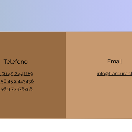
Email
Telefono
+ 56 45 2 441189
info@trancura.c
 56 45 2 443436
+56 9 73976256