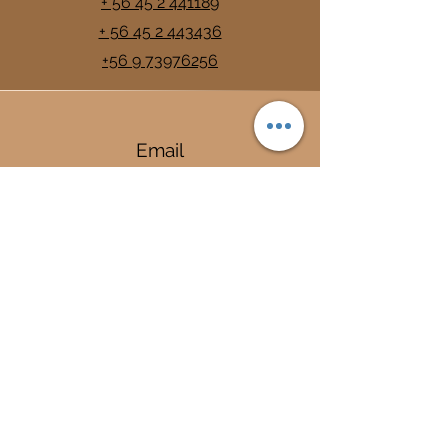
+ 56 45 2 441189
+ 56 45 2 443436
+56 9 73976256
Email
info@trancura.cl
Connect
Termas
Trancura
Complejo Termal