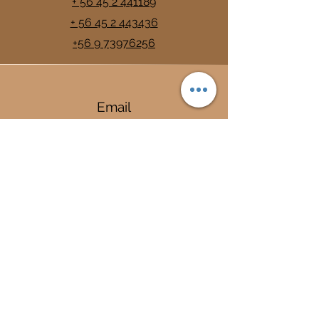
+ 56 45 2 441189
+ 56 45 2 443436
+56 9 73976256
Email
info@trancura.cl
Connect
Termas
Trancura
Complejo Termal