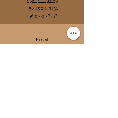
+ 56 45 2 441189
+ 56 45 2 443436
+56 9 73976256
Email
info@trancura.cl
Connect
Termas
Trancura
Complejo Termal