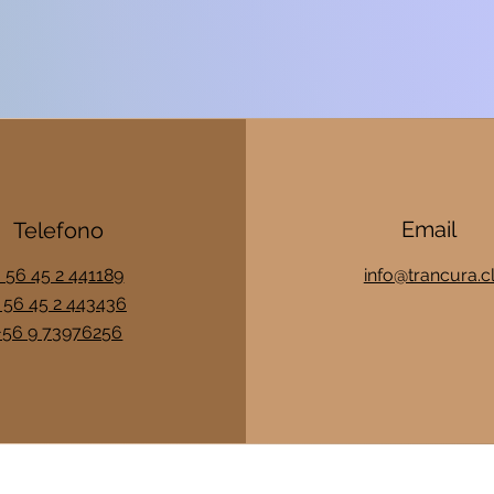
Email
Telefono
+ 56 45 2 441189
info@trancura.c
 56 45 2 443436
+56 9 73976256