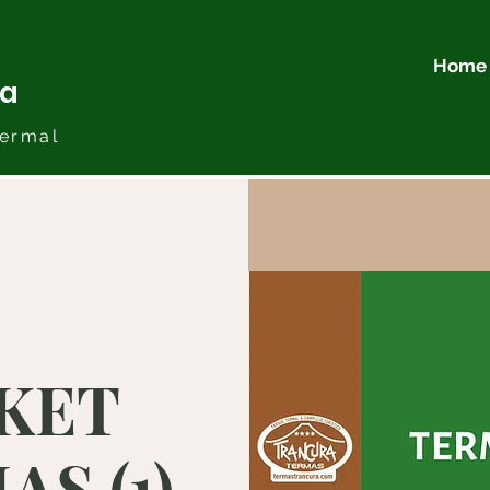
Home
ra
ermal
KET
S (1)