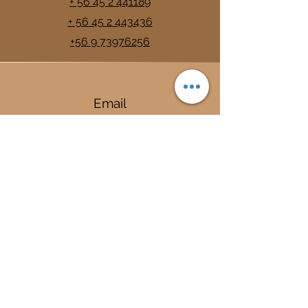
+ 56 45 2 441189
+ 56 45 2 443436
+56 9 73976256
Email
info@trancura.cl
Connect
Termas
Trancura
Complejo Termal