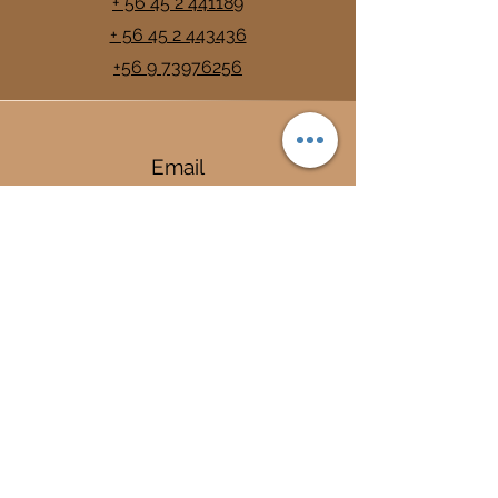
+ 56 45 2 441189
+ 56 45 2 443436
+56 9 73976256
Email
info@trancura.cl
Connect
Termas
Trancura
Complejo Termal