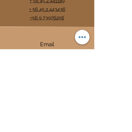
+ 56 45 2 441189
+ 56 45 2 443436
+56 9 73976256
Email
info@trancura.cl
Connect
Termas
Trancura
Complejo Termal