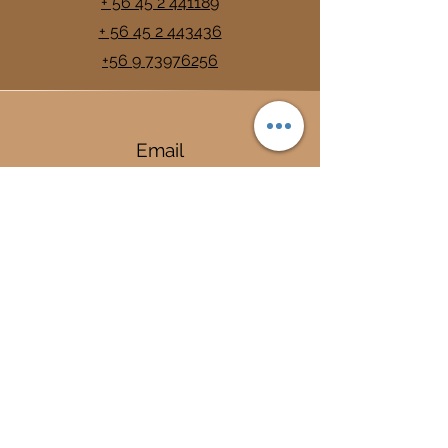
+ 56 45 2 441189
+ 56 45 2 443436
+56 9 73976256
Email
info@trancura.cl
Connect
Termas
Trancura
Complejo Termal