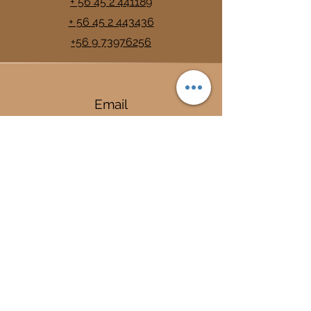
+ 56 45 2 441189
+ 56 45 2 443436
+56 9 73976256
Email
info@trancura.cl
Connect
Termas
Trancura
Complejo Termal