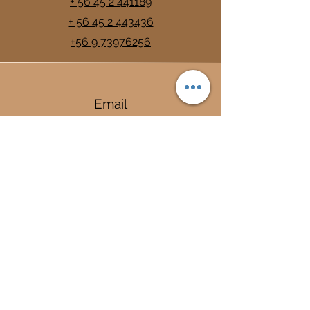
+ 56 45 2 441189
+ 56 45 2 443436
+56 9 73976256
Email
info@trancura.cl
Connect
Termas
Trancura
Complejo Termal