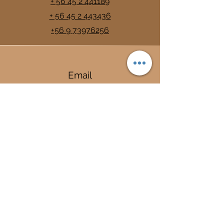
+ 56 45 2 441189
+ 56 45 2 443436
+56 9 73976256
Email
info@trancura.cl
Connect
Termas
Trancura
Complejo Termal