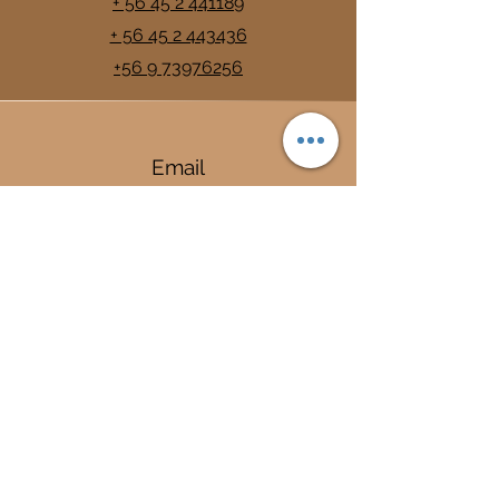
+ 56 45 2 441189
+ 56 45 2 443436
+56 9 73976256
Email
info@trancura.cl
Connect
Termas
Trancura
Complejo Termal