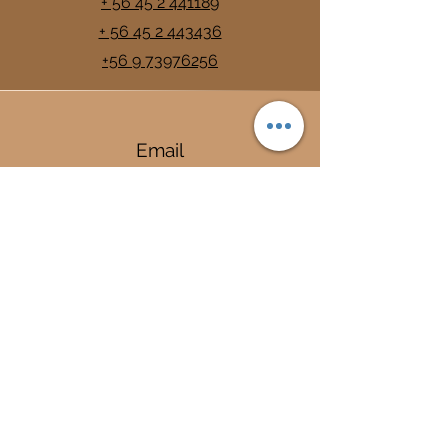
+ 56 45 2 441189
+ 56 45 2 443436
+56 9 73976256
Email
info@trancura.cl
Connect
Termas
Trancura
Complejo Termal