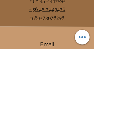
+ 56 45 2 441189
+ 56 45 2 443436
+56 9 73976256
Email
info@trancura.cl
Connect
Termas
Trancura
Complejo Termal