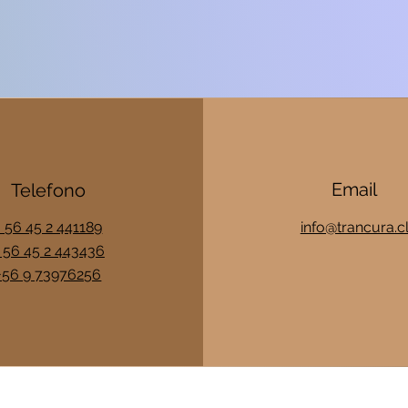
Email
Telefono
+ 56 45 2 441189
info@trancura.c
 56 45 2 443436
+56 9 73976256