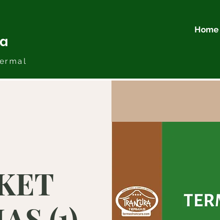
Home
ra
ermal
KET
S (1)