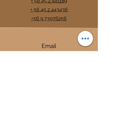
+ 56 45 2 441189
+ 56 45 2 443436
+56 9 73976256
Email
info@trancura.cl
Connect
Termas
Trancura
Complejo Termal