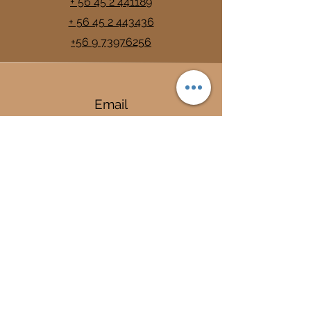
+ 56 45 2 441189
+ 56 45 2 443436
+56 9 73976256
Email
info@trancura.cl
Connect
Termas
Trancura
Complejo Termal