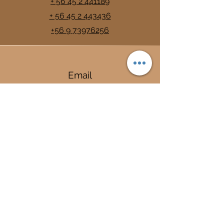
+ 56 45 2 441189
+ 56 45 2 443436
+56 9 73976256
Email
info@trancura.cl
Connect
Termas
Trancura
Complejo Termal