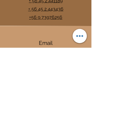
+ 56 45 2 441189
+ 56 45 2 443436
+56 9 73976256
Email
info@trancura.cl
Connect
Termas
Trancura
Complejo Termal